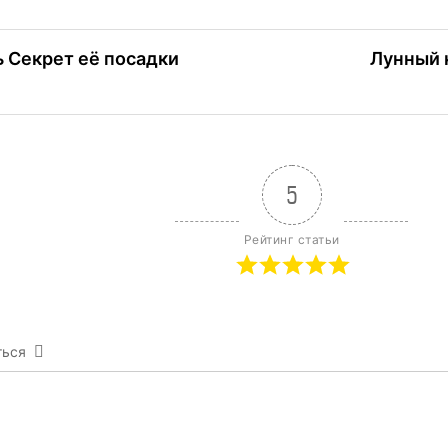
ция
 Секрет её посадки
Лунный 
м
5
Рейтинг статьи
ться