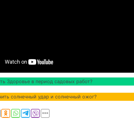
ть Здоровье в период садовых работ?
чить солнечный удар и солнечный ожог?