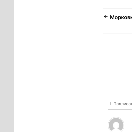
Навига
Морковь
по
запися
Подписа